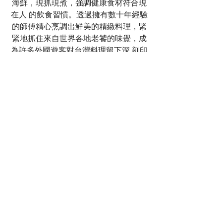
海鮮，現抓現煮，強調健康食材符合現
在人 的飲食習慣。透過擁有數十年經驗
的師傅精心烹調出鮮美的精緻料理，緊
緊地抓住來自世界各地老饕的味覺，成
為許多外國遊客對台灣料理留下深 刻印
象的重點餐廳。
梅子台灣料理餐廳
台北市中山區
林森北路107巷1號( (六條通口)
位於在長安東路往林森北路方向，在第二
個巷口是六條通口下車，走進來一分鐘就
到了 梅子台灣料理、日本料理店。
營業時間
六日午餐 11:30 ~ 14:00