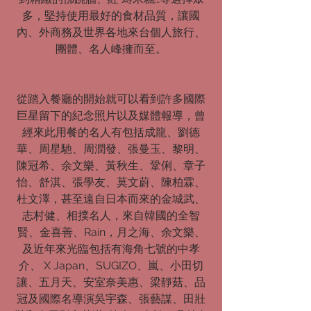
多，堅持使用最好的食材品質，讓國
內、外商務及世界各地來台個人旅行、
團體、名人峰擁而至。
從踏入餐廳的開始就可以看到許多國際
巨星留下的紀念照片以及媒體報導，曾
經來此用餐的名人有包括成龍、劉德
華、周星馳、周潤發、張曼玉、黎明、
陳冠希、余文樂、黃秋生、鞏俐、章子
怡、舒淇、張學友、莫文蔚、陳柏霖、
杜文澤，甚至遠自日本而來的金城武、
志村健、相撲名人，來自韓國的全智
賢、金喜善、Rain，月之海、余文樂、
及近年來光臨包括有海角七號的中孝
介、 X Japan、SUGIZO、嵐、小田切
讓、五月天、安室奈美惠、梁靜菇、品
冠及國際名導演吳宇森、張藝謀、田壯