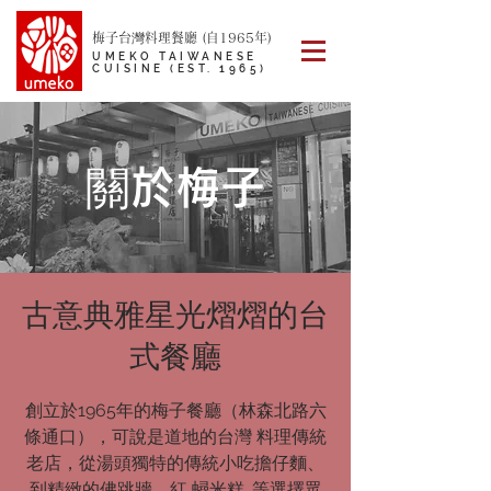
梅子台灣料理餐廳 (自1965年)
UMEKO TAIWANESE
CUISINE (EST. 1965)
關於梅子
古意典雅星光熠熠的台
式餐廳
創立於1965年的梅子餐廳（林森北路六
條通口），可說是道地的台灣 料理傳統
老店，從湯頭獨特的傳統小吃擔仔麵、
到精緻的佛跳牆、紅 蟳米糕…等選擇眾