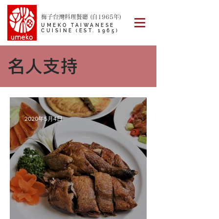
梅子台灣料理餐廳 (自1965年)
UMEKO TAIWANESE
CUISINE (EST. 1965)
名人支持
2020年5月4日