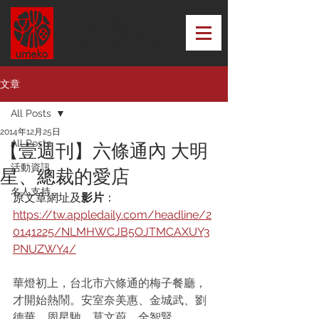
梅子台灣料理餐廳 (自1965年)
UMEKO TAIWANESE
CUISINE (EST. 1965)
文章
All Posts
2014年12月25日
All Posts
【壹週刊】六條通內 大明
活動資訊
星、總裁的愛店
名人支持
原文章網址及
影片
：
https://tw.appledaily.com/headline/2
0141225/NLMHWCJB5OJTMCAXUY3
PNUZWY4/
華燈初上，台北市六條通的梅子餐廳，
才開始熱鬧。安室奈美惠、金城武、劉
德華、周星馳、莫文蔚、全智賢、