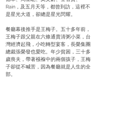
Rain，及五月天等，都曾到訪，這裡不
是星光大道，卻總是星光閃耀。
餐廳幕後推手是王梅子。五十多年前，
王梅子跟父親在六條通賣清粥小菜，台
灣經濟起飛，小吃轉型宴客，長榮集團
總裁張榮發也愛吃。年少貧困，三十多
歲喪夫，帶著襁褓中的兩個孩子，王梅
子卻從不喊苦，因為餐廳就是人生的全
部。