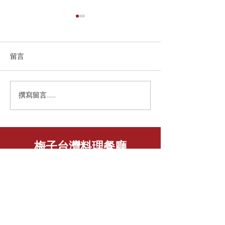
留言
撰寫留言......
蘋果即時：「【歌姬人生
每日頭條：「8
3】安室搞失蹤祕訪名醫
開餐廳，成龍劉
訪台12次最愛這一味」
個台灣娛樂圈來
梅子台灣料理餐廳
台北市中山區
林森北路107巷1號( (六條通口)
位於在長安東路往林森北路方向，在第二
個巷口是六條通口下車，走進來一分鐘就
到了 梅子台灣料理、日本料理店。