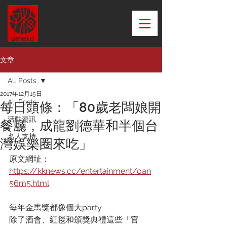
梅子台灣料理餐廳 (自1965年)
UMEKO TAIWANESE
CUISINE (EST. 1965)
文章
All Posts
2017年12月15日
All Posts
每日頭條：「80歲老闆娘開
活動資訊
餐廳，成龍劉德華和半個台
名人支持
灣娛樂圈來吃」
原文網址：
https://kknews.cc/entertainment/oan
56m5.html
每年金馬獎都像個大party
除了酒會、紅毯和頒獎典禮這些「官