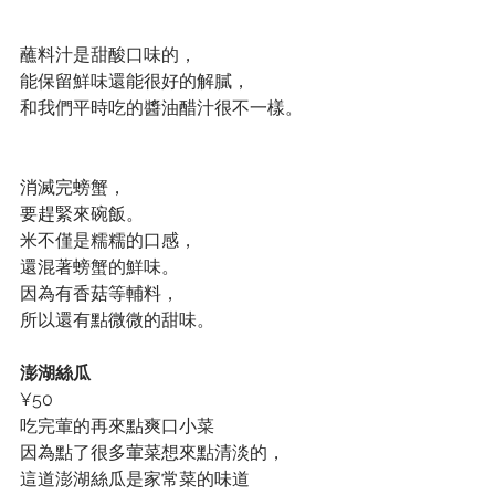
蘸料汁是甜酸口味的，
能保留鮮味還能很好的解膩，
和我們平時吃的醬油醋汁很不一樣。
消滅完螃蟹，
要趕緊來碗飯。
米不僅是糯糯的口感，
還混著螃蟹的鮮味。
因為有香菇等輔料，
所以還有點微微的甜味。
澎湖絲瓜
¥50
吃完葷的再來點爽口小菜
因為點了很多葷菜想來點清淡的，
這道澎湖絲瓜是家常菜的味道