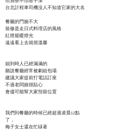
但酒香不怕巷子深
台北計程車司機沒人不知道它家的大名
餐廳的門臉不大
裝修是走日式料理店的風格
紅燈籠暖燈光
遠遠看上去就很溫馨
姐到時人已經滿滿的
聽說餐廳經常被劇組包場
建議大家提前打電話訂座
不過老闆娘很貼心
會儘可能幫大家預留位置
我們到餐廳的時候已經超過凌晨12點
了，
梅子女士還在忙碌著