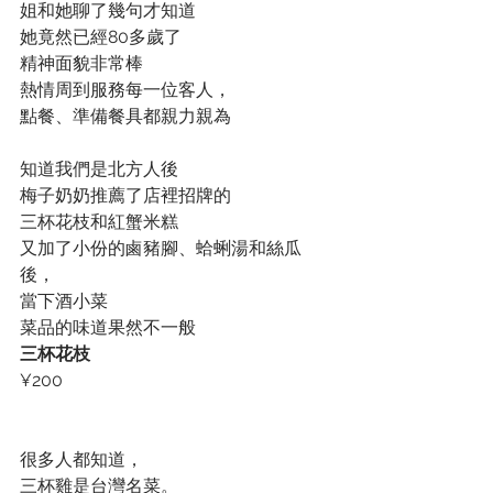
姐和她聊了幾句才知道
她竟然已經80多歲了
精神面貌非常棒
熱情周到服務每一位客人，
點餐、準備餐具都親力親為
知道我們是北方人後
梅子奶奶推薦了店裡招牌的
三杯花枝和紅蟹米糕
又加了小份的鹵豬腳、蛤蜊湯和絲瓜
後，
當下酒小菜
菜品的味道果然不一般
三杯花枝
¥200
很多人都知道，
三杯雞是台灣名菜。