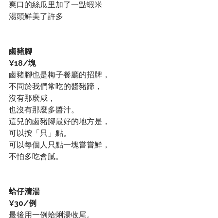
爽口的絲瓜里加了一點蝦米
湯頭鮮美了許多
鹵豬腳
¥18/塊
鹵豬腳也是梅子餐廳的招牌，
不同於我們常吃的醬豬蹄，
沒有那麼咸，
也沒有那麼多醬汁。
這兒的鹵豬腳最好的地方是，
可以按「只」點。
可以每個人只點一塊嘗嘗鮮，
不怕多吃會膩。
蛤仔清湯
¥30/例
最後用一例蛤蜊湯收尾。