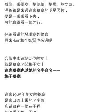
成龍、張學友、劉德華、劉燁、莫文蔚…
滿牆都是來過這家餐廳的明星照片，
要是一張張看下去，
可能真得看一陣才行…
仔細看還能發現意外驚喜
原來Rain和全智賢也來過呢
合影中永遠站C 位的女士
就是餐廳老闆梅子女士
這家餐廳也以她的名字命名——
梅子餐廳
這家1965年創立的餐廳
是家口碑上乘的老字號
店鋪藏在一條巷子裡