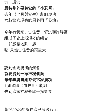
方」環節
最特別的要數它的「小彩蛋」
去年《七月與安生》劇組慶功
六叔驚喜現身給周冬雨「發糖」
今年有黃渤、雷佳音、舒淇和許瑋甯
組成了史上最混搭的組合
一群戲精湊到一起
嗯…果然雷佳音的頭最大
說到金馬獎後的聚會
就要提到一家神秘餐廳
每年獲獎劇組都去它家慶功
if 姐跟隨《血觀音》劇組
去到這家神秘餐廳一探究竟
黃渤2009年就在這兒留過影了。