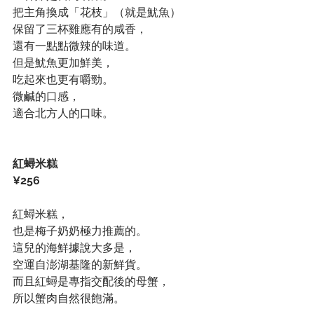
把主角換成「花枝」（就是魷魚）
保留了三杯雞應有的咸香，
還有一點點微辣的味道。
但是魷魚更加鮮美，
吃起來也更有嚼勁。
微鹹的口感，
適合北方人的口味。
紅蟳米糕
¥256
紅蟳米糕，
也是梅子奶奶極力推薦的。
這兒的海鮮據說大多是，
空運自澎湖基隆的新鮮貨。
而且紅蟳是專指交配後的母蟹，
所以蟹肉自然很飽滿。